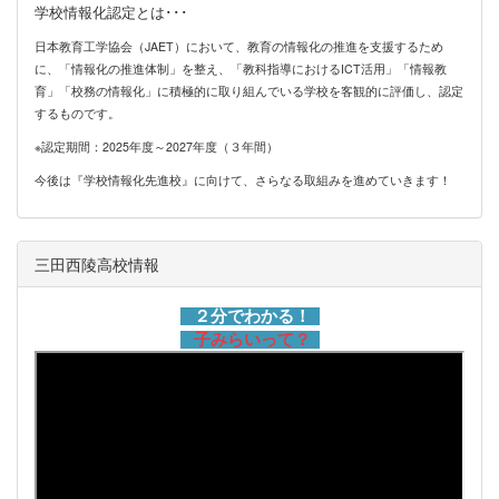
学校情報化認定とは･･･
日本教育工学協会（JAET）において、教育の情報化の推進を支援するため
に、「情報化の推進体制」を整え、「教科指導におけるICT活用」「情報教
育」「校務の情報化」に積極的に取り組んでいる学校を客観的に評価し、認定
するものです。
※認定期間：2025年度～2027年度（３年間）
今後は『学校情報化先進校』に向けて、さらなる取組みを進めていきます！
三田西陵高校情報
２分でわかる！
子みらいって？