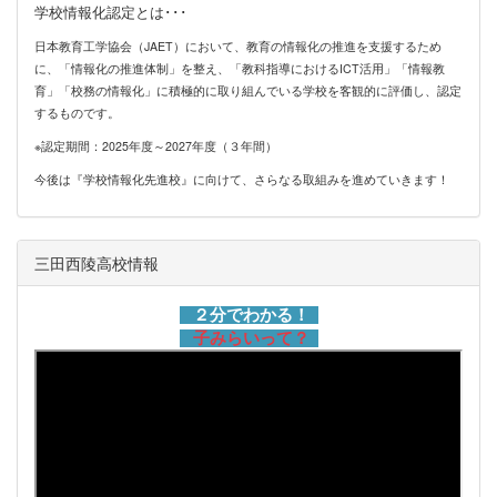
学校情報化認定とは･･･
日本教育工学協会（JAET）において、教育の情報化の推進を支援するため
に、「情報化の推進体制」を整え、「教科指導におけるICT活用」「情報教
育」「校務の情報化」に積極的に取り組んでいる学校を客観的に評価し、認定
するものです。
※認定期間：2025年度～2027年度（３年間）
今後は『学校情報化先進校』に向けて、さらなる取組みを進めていきます！
三田西陵高校情報
２分でわかる！
子みらいって？