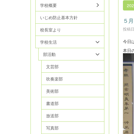
学校概要
20
いじめ防止基本方針
５月
投稿日時
校長室より
今日
学校生活
本日
部活動
文芸部
吹奏楽部
美術部
書道部
放送部
写真部