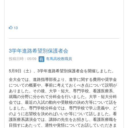
13
3学年進路希望別保護者会
投稿日時 : 05/09
有馬高校教職員
5月9日（土）、3学年進路希望別保護者会を開催しました。
全大会では、進路指導部長より、進学に関する費用や奨学金
についての概要や、事前に考えておくべき点について説明が
ありました。その後、大学・短大、専門学校、看護医療系、
就職の分野に分かれて分科会を行いました。大学・短大分科
会では、最近の入試の動向や受験校の決め方等について話を
しました。専門学校分科会では、専門学校で学ぶ意義や、ど
のように志望校を決めればいいか等について話しました。看
護医療系講演会では、講師の先生をお招きし、看護医療職を
目指すにあたって、適性や覚悟についてお話していただきま