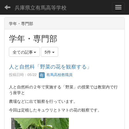
兵庫県立有馬高等学校
Toggl
学年・専門部
学年・専門部
全ての記事
5件
人と自然科「野菜の花を観察する」
投稿日時 : 05/22
有馬高校教職員
人と自然科の２年で実施する「野菜」の授業では教室内で行
う座学と
農場などに出て観察を行っています。
今回は定植したキュウリとトマトの花の観察です。