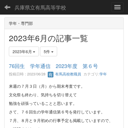
兵庫県立有馬高等学校
Toggl
学年・専門部
2023年6月の記事一覧
2023年6月
5件
76回生 学年通信 2023年度 第６号
投稿日時 : 2023/06/28
有馬高校教職員
カテゴリ:
学年
来週の７月３日（月）から期末考査です。
文化祭も終わり、気持ちを切り替えて
勉強を頑張っていることと思います。
さて、７６回生の学年通信第６号を発行しています。
７月、８月と９月初めの行事予定も掲載していますので、