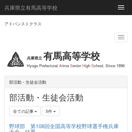
兵庫県立有馬高等学校
Toggl
アドバンストクラス
有馬高等学校
兵庫県立
Hyogo Prefectural
A
rima
S
enior
H
igh
S
chool, Since 1896
部活動・生徒会活動
部活動・生徒会活動
全ての記事
5件
野球部 第108回全国高等学校野球選手権兵庫
大会 結果