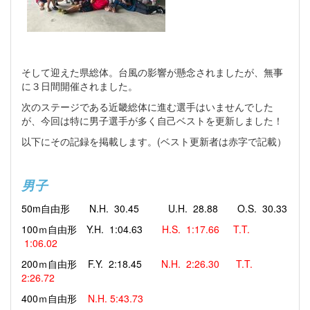
そして迎えた県総体。台風の影響が懸念されましたが、無事
に３日間開催されました。
次のステージである近畿総体に進む選手はいませんでした
が、今回は特に男子選手が多く自己ベストを更新しました！
以下にその記録を掲載します。(ベスト更新者は赤字で記載）
男子
50m自由形
N.H. 30.45
U.H. 28.88
O.S. 30.33
100ｍ自由形
Y.H. 1:04.63
H.S. 1:17.66
T.T.
1:06.02
200ｍ自由形
F.Y. 2:18.45
N.H. 2:26.30
T.T.
2:26.72
400ｍ自由形
N.H. 5:43.73