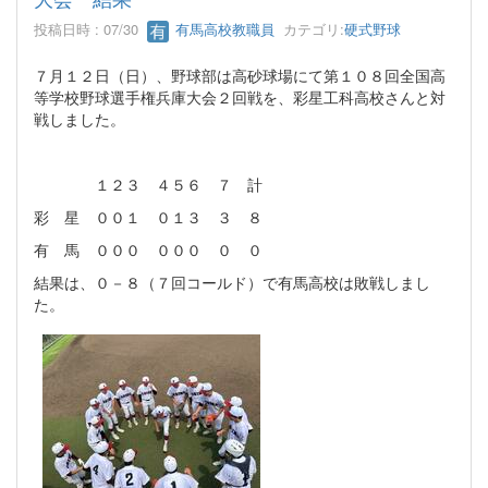
投稿日時 : 07/30
有馬高校教職員
カテゴリ:
硬式野球
７月１２日（日）、野球部は高砂球場にて第１０８回全国高
等学校野球選手権兵庫大会２回戦を、彩星工科高校さんと対
戦しました。
１２３ ４５６ ７ 計
彩 星 ００１ ０１３ ３ ８
有 馬 ０００ ０００ ０ ０
結果は、０－８（７回コールド）で有馬高校は敗戦しまし
た。