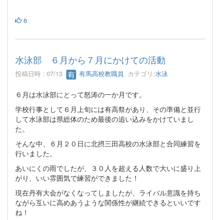
6
水泳部 ６月から７月にかけての活動
投稿日時 : 07/13
有馬高校教職員
カテゴリ:
水泳
６月は水泳部にとって怒涛の一か月です。
学校行事として６月上旬には有高祭があり、その準備と並行
して水泳部は県総体のため最後の追い込みをかけていまし
た。
そんな中、６月２０日に北摂三田高校の水泳部と合同練習を
行いました。
あいにくの雨でしたが、３０人を超える人数で大いに盛り上
がり、いい雰囲気で練習ができました！
現在丹有大会がなくなってしましたが、ライバル意識を持ち
ながら互いに高めあうような関係性が継続できるといいです
ね！