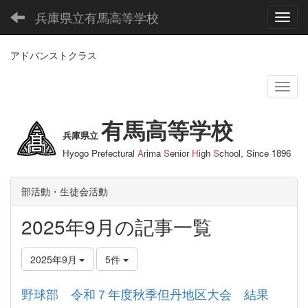
兵庫県立有馬高等学校
Toggl
アドバンストクラス
有馬高等学校
兵庫県立
Hyogo Prefectural
A
rima
S
enior
H
igh
S
chool, Since 1896
部活動・生徒会活動
2025年9月の記事一覧
2025年9月
5件
野球部 令和７年度秋季但丹地区大会 結果