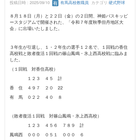
投稿日時 : 2025/09/10
有馬高校教職員
カテゴリ:
硬式野球
８月１８日（月）と２２日（金）の２日間、神姫バスキッピ
ースタジアムで開催された、「令和７年度秋季但丹地区大
会」に出場いたしました。
３年生が引退し、１・２年生の選手１２名で、１回戦の香住
高校戦と敗者復活１回戦の篠山鳳鳴・氷上西高校戦に臨みま
した。
（１回戦 対香住高校）
１２３ ４５ 計
香 住 ４９７ ２０ 22
有 馬 ０２２ ４０ ８
（敗者復活１回戦 対篠山鳳鳴・氷上西高校）
１２３ ４５６ ７８９ 計
鳳鳴西 ０００ ０５１ ０００ ６