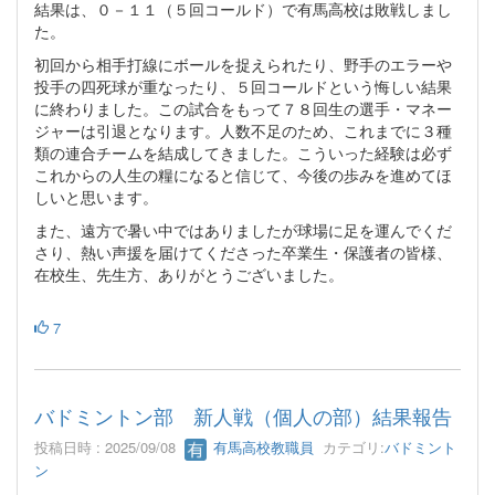
結果は、０－１１（５回コールド）で有馬高校は敗戦しまし
た。
初回から相手打線にボールを捉えられたり、野手のエラーや
投手の四死球が重なったり、５回コールドという悔しい結果
に終わりました。この試合をもって７８回生の選手・マネー
ジャーは引退となります。人数不足のため、これまでに３種
類の連合チームを結成してきました。こういった経験は必ず
これからの人生の糧になると信じて、今後の歩みを進めてほ
しいと思います。
また、遠方で暑い中ではありましたが球場に足を運んでくだ
さり、熱い声援を届けてくださった卒業生・保護者の皆様、
在校生、先生方、ありがとうございました。
7
バドミントン部 新人戦（個人の部）結果報告
投稿日時 : 2025/09/08
有馬高校教職員
カテゴリ:
バドミント
ン