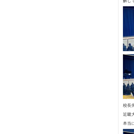
解し
校長
近畿
本当