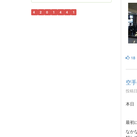
4
2
0
1
4
4
1
18
空手
投稿日時
本日
最初
なか