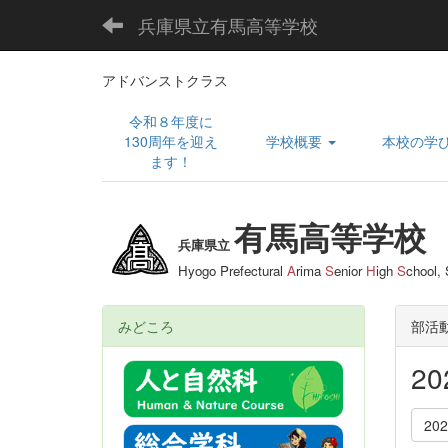
兵庫県立有馬高等学校
アドバンストクラス
令和８年度に
130周年を迎え
学校概要
本校の学
ます！
有馬高等学校
兵庫県立
Hyogo Prefectural
A
rima
S
enior
H
igh
S
chool,
みどころ
部活
2
20