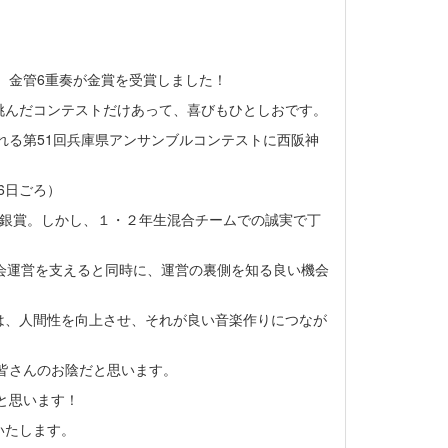
、金管6重奏が金賞を受賞しました！
挑んだコンテストだけあって、喜びもひとしおです。
れる第51回兵庫県アンサンブルコンテストに西阪神
6日ごろ）
も銀賞。しかし、１・２年生混合チームでの誠実で丁
、大会運営を支えると同時に、運営の裏側を知る良い機会
は、人間性を向上させ、それが良い音楽作りにつなが
る皆さんのお陰だと思います。
と思います！
いたします。