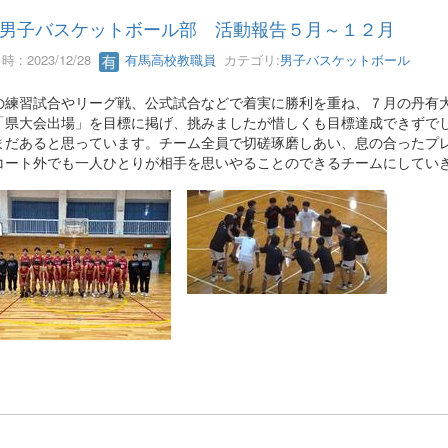
男子バスケットボール部 活動報告５月～１２月
 : 2023/12/28
有馬高校教職員
カテゴリ:
男子バスケットボール
の練習試合やリーグ戦、公式試合などで着実に勝利を重ね、７月の丹有
「県大会出場」を目標に掲げ、挑みましたが惜しくも目標達成できずで
まだあると思っています。チーム全員で切磋琢磨しあい、息の合ったプ
コート外でも一人ひとりが相手を思いやることのできるチームにしてい