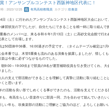
賞！アンサンブルコンテスト西阪神地区代表に！
 : 2023/12/25
有馬高校教職員
カテゴリ:
吹奏楽
月24日（土）に行われたアンサンブルコンテスト西阪神地区大会において
い練習状況の下でしたが、自分たちにできることを精一杯に取り組んで
6重奏のメンバーは、来る令和６年1月13日（土）に高砂文化会館で行わ
代表として出場します。
は50団体中36番、16:00過ぎの予定です。（タイムテーブル確定は1月
大会本番では、木管5重奏も流れのある演奏を披露しましたが、惜しく
音楽は今後に必ずつながるものでした。
、朝9:00～19:00頃まで部員の9名が運営補助役員を引き受けてくれ
りました。
の人の支えで部活動ができることを理解して真摯に活動に取り組むこと
いくと思います。
23年の活動を良い形でしめくくる事ができたのも、活動を支えてくださ
24年も、有高生らしい音楽作りに部員一同、力を合わせて励んでいきたい
新しい年も、吹奏楽部の活動にご理解とご協力のほど、よろしくお願い