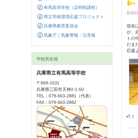
有馬高等学校（定時制課程）
投稿日時
県立学校環境応援プロジェクト
現在
兵庫県教育委員会
が、
気象庁｜気象警報・注意報
トの
だま
応援
学校所在地
兵庫県立有馬高等学校
〒669-1531
兵庫県三田市天神2-1-50
TEL：079-563-2881（代表）
FAX：079-563-2882
3