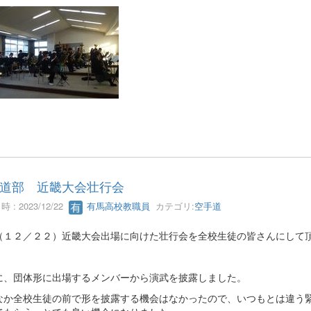
道部 近畿大会壮行会
 : 2023/12/22
有馬高校教職員
カテゴリ:
空手道
（１２／２２）近畿大会出場に向けた壮行会を全校生徒の皆さんにして
に、団体形に出場するメンバーから演武を披露しました。
なか全校生徒の前で形を披露する機会はなかったので、いつもとは違う