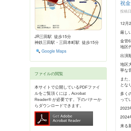
祝金
投稿日時
12
厳し
JR三田駅 徒歩15分
金管
神鉄三田駅・三田本町駅 徒歩15分
地区
Google Maps
出演順
地区
寧な
ファイルの閲覧
また
とな
本サイトで公開しているPDFファイ
多く
ルをご覧頂くには，Acrobat
って
Reader® が必要です。下のバナーか
らダウンロードできます。
20
20
来る