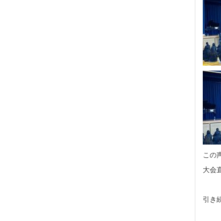
この
大会
引き