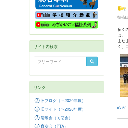
投稿日時
多く
は、
まだ
く、
サイト内検索
リンク
旧ブログ（～2020年度）
52
旧サイト（〜2020年度）
清陵会（同窓会）
育友会（PTA）