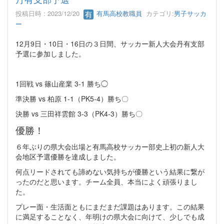
投稿日時 : 2023/12/20
有馬高校教職員
カテゴリ:
男子サッカ
ー
12月9日・10日・16日の３日間、サッカー新人大会丹有支部
予選に参加しました。
1回戦 vs 篠山産業 3-1 勝ち◯
準決勝 vs 柏原 1-1（PK5-4）勝ち〇
決勝 vs 三田祥雲館 3-3（PK4-3）勝ち〇
優勝！
６年ぶりの県大会出場と有馬高校サッカー部史上初の新人大
会地区予選優勝を達成しました。
何点リードされても諦めない気持ちが優勝という結果に繋が
ったのだと思います。チーム全員、本当によく頑張りまし
た。
プレー面・生活面ともにまだまだ課題はあります。この結果
に満足することなく、年明けの県大会に向けて、少しでも成