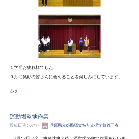
１学期お疲れ様でした。
９月に笑顔の皆さんに会えることを楽しみにしています。
2
運動場整地作業
投稿日時 : 07/17
兵庫県立姫路聴覚特別支援学校管理者
7月17日（金）終業式終了後、運動場の整地作業を行いま