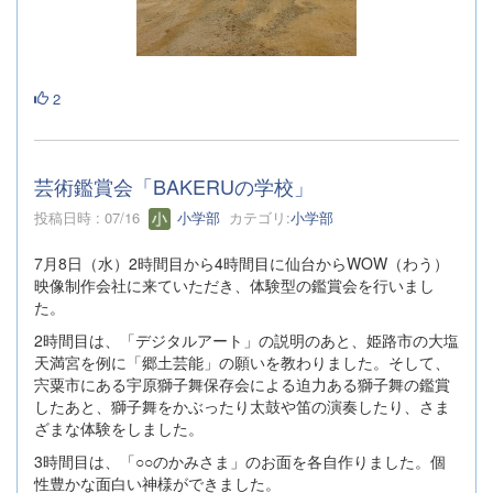
2
芸術鑑賞会「BAKERUの学校」
投稿日時 : 07/16
小学部
カテゴリ:
小学部
7月8日（水）2時間目から4時間目に仙台からWOW（わう）
映像制作会社に来ていただき、体験型の鑑賞会を行いまし
た。
2時間目は、「デジタルアート」の説明のあと、姫路市の大塩
天満宮を例に「郷土芸能」の願いを教わりました。そして、
宍粟市にある宇原獅子舞保存会による迫力ある獅子舞の鑑賞
したあと、獅子舞をかぶったり太鼓や笛の演奏したり、さま
ざまな体験をしました。
3時間目は、「○○のかみさま」のお面を各自作りました。個
性豊かな面白い神様ができました。