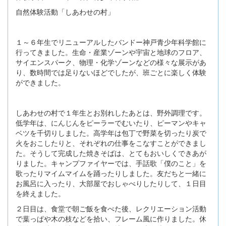
自然体験活動「しあわせの村」
１～６年生でリニューアルしたバンドー神戸青少年科学館に
行ってきました。生命・産業ゾーンや宇宙と地球のフロア、
サイエンスパーク、物理・化学ゾーンなどの様々な展示があ
り、数時間では足りないほどでしたが、班ごとに楽しく体験
ができました。
しあわせの村で１年生とお別れしたあとは、野外調理です。
低学年は、にんじんをピーラーでむいたり、ピーマンやキャ
ベツを千切りしました。高学年は包丁で野菜を切ったり炭で
火をおこしたりと、それぞれの仕事をこなすことができまし
た。そうして完成した焼きそばは、とてもおいしくできあが
りました。キャンプファイヤーでは、手話歌「僕のこと」を
歌ったりマイムマイムを踊ったりしました。友だちと一緒に
お風呂に入ったり、大部屋でおしゃべりしたりして、１日目
を終えました。
２日目は、食堂で朝ご飯を食べた後、レクリエーション活動
で葉っぱや木の枝などを拾い、フレーム風に作りました。休