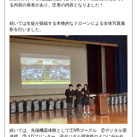
る内容の発表があり、圧巻の内容となりました！
続いては生徒が操縦する本格的なドローンによる全体写真撮
影を行いました。
続いては、先端機器体験として①VRゴーグル ②デジタル望
遠鏡 ③３Dプリンター ④デジタル望遠鏡の４つに分かれ