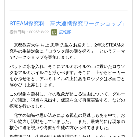
STEAM探究科「高大連携探究ワークショップ」
投稿日時 : 2025/12/22
広報部
京都教育大学 村上 忠幸 先生をお迎えし、2年次STEAM探
究科の生徒対象に「ロウソク船の謎を探る」 というテーマ
でワークショップを実施しました。
パットに水を入れ、そこにアルミホイルの上に置いたロウソ
クをアルミホイルごと浮かべます。そこに、上からビーカー
をかぶせると、アルミホイルの上にあるロウソクは水面ごと
浮かび（上昇し）ます。
この現象を題材に、その現象が起こる理由について、グルー
プで議論、視点を見出す、仮説を立て再度実験する、などの
探究を行いました。
化学の知識や思い込みによる視点の見逃しもある中で、お
互い協力し活動をしていました。 また、最終的には現象の
核心に迫る視点や考察が生徒の方から出てきました。
授業後には、生徒が引き続き議論をしたり、もうちょっとで