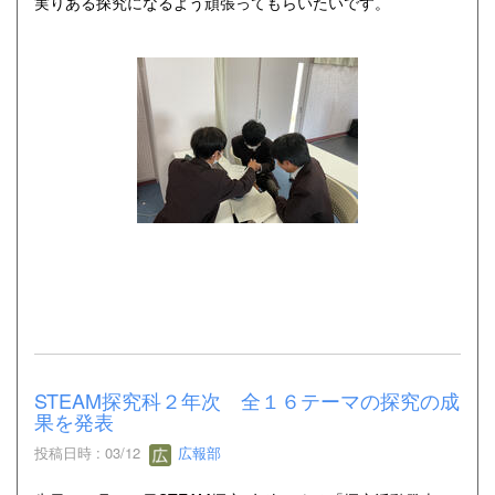
実りある探究になるよう頑張ってもらいたいです。
STEAM探究科２年次 全１６テーマの探究の成
果を発表
投稿日時 : 03/12
広報部