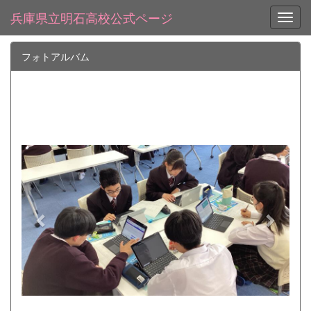
兵庫県立明石高校公式ページ
Toggl
フォトアルバム
p
n
r
e
e
x
v
t
i
o
u
s