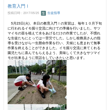
教育入門Ⅰ
投稿日時 : 2017/05/25
生徒指導
5月23日(火)、本日の教育入門Ⅰの実習は、毎年１０
月下旬
に行われるイモ掘り交流に向けての準備を行いました。サツ
マイモの苗を植えて水をあげるだけの作業でしたが、不慣れ
な生徒たちにとっては一苦労でした。しかし校務員さんの指
導を受けながら一生懸命作業を行い、天候にも恵まれて無事
作業を終えることができました。イモ掘り交流に来てくれる
園児たちに喜んでもらえるよう、美味しくて大きなサツマイ
モが出来るように世話をしていきたいと思います。