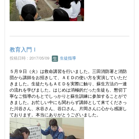
教育入門Ⅰ
投稿日時 : 2017/05/09
生徒指導
５月９
日（火）は救命講習を行いました。三田消防署と消防
団から講師をお招きして、ＡＥＤの使い方を実演していただ
きました。生徒たちもＡＥＤを実際に触り、蘇生方法の一連
の流れを学びました。はじめは消極的だった生徒も、懇切丁
寧なご指導のもとでしっかりと蘇生訓練に参加することがで
きました。お忙しい中にも関わらず講師として来てくださっ
た川谷さん、水谷さん、谷口さん、片岡さんに心から感謝し
ております。本当にありがとうございました。