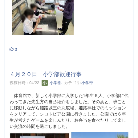
3
４月２０日 小学部歓迎行事
投稿日時 : 04/22
小学部
カテゴリ:
小学部
体育館で、新しく小学部に入学した1年生６人、小学部に代
わってきた先生方の自己紹介をしました。そのあと、班ごと
に移動しながら姫路城三の丸広場、姫路神社でのミッション
をクリアして、シロトピア公園に行きました。公園では６年
生が考えたゲームを楽しんだり、お弁当を食べたりして楽し
い交流の時間を過ごしました。