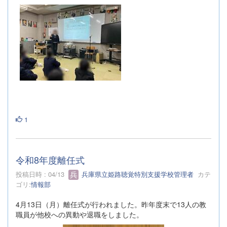
1
令和8年度離任式
投稿日時 : 04/13
兵庫県立姫路聴覚特別支援学校管理者
カテ
ゴリ:
情報部
4月13日（月）離任式が行われました。昨年度末で13人の教
職員が他校への異動や退職をしました。