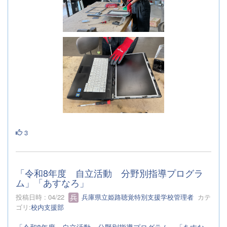
3
「令和8年度 自立活動 分野別指導プログラ
ム」「あすなろ」
投稿日時 : 04/22
兵庫県立姫路聴覚特別支援学校管理者
カテ
ゴリ:
校内支援部