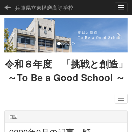
兵庫県立東播磨高等学校
Toggl
p
n
r
e
e
x
v
t
i
令和８
年度 「挑戦と創造」
o
u
～To Be a Good School
～
s
日誌
2020年2月の記事一覧