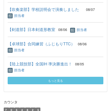
【吹奏楽部】学校説明会で演奏しました
08/07
担当者
【剣道部】日本剣道形教室
08/06
担当者
【卓球部】合同練習（ふじもりTTC）
08/06
担当者
【陸上競技部】全国IH 準決勝進出！
08/05
担当者
もっと見る
カウンタ
7
0
5
4
8
2
5