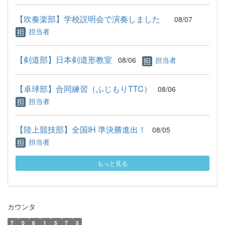
【吹奏楽部】学校説明会で演奏しました
08/07
担当者
【剣道部】日本剣道形教室
08/06
担当者
【卓球部】合同練習（ふじもりTTC）
08/06
担当者
【陸上競技部】全国IH 準決勝進出！
08/05
担当者
もっと見る
カウンタ
7
0
6
1
5
7
5