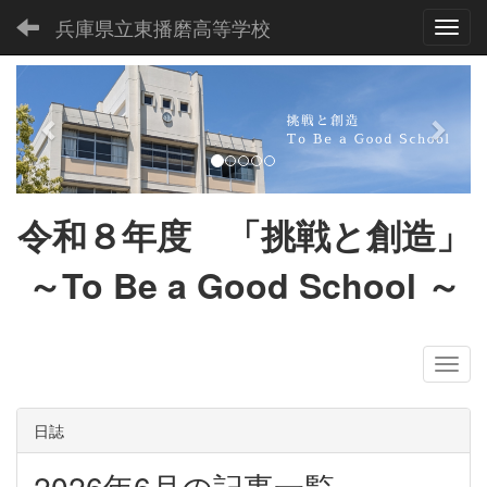
兵庫県立東播磨高等学校
Toggl
p
n
r
e
e
x
v
t
i
令和８
年度 「挑戦と創造」
o
u
～To Be a Good School
～
s
日誌
2026年6月の記事一覧