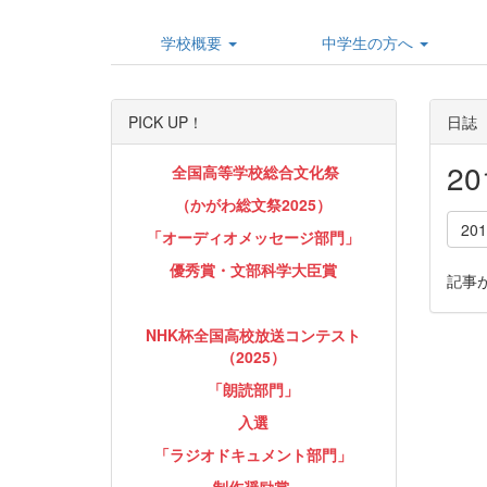
学校概要
中学生の方へ
PICK UP！
日誌
2
全国高等学校総合文化祭
（かがわ総文祭2025）
20
「オーディオメッセージ部門」
優秀賞・文部科学大臣賞
記事
NHK杯全国高校放送コンテスト
（2025）
「朗読部門」
入選
「ラジオドキュメント部門」