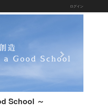
ログイン
n
e
x
t
 School
～