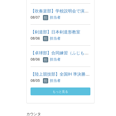
【吹奏楽部】学校説明会で演奏しました
08/07
担当者
【剣道部】日本剣道形教室
08/06
担当者
【卓球部】合同練習（ふじもりTTC）
08/06
担当者
【陸上競技部】全国IH 準決勝進出！
08/05
担当者
もっと見る
カウンタ