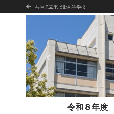
兵庫県立東播磨高等学校
p
r
e
v
i
o
u
s
令和８
年度 