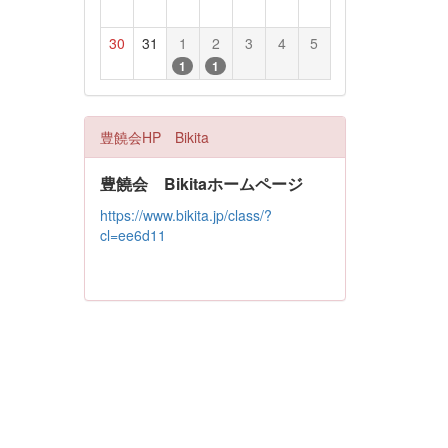
30
31
1
2
3
4
5
1
1
豊饒会HP Bikita
豊饒会 Bikitaホームページ
https://www.bikita.jp/class/?
cl=ee6d11