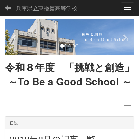
兵庫県立東播磨高等学校
Toggl
p
n
r
e
e
x
v
t
i
令和８
年度 「挑戦と創造」
o
u
～To Be a Good School
～
s
日誌
2018年8月の記事一覧