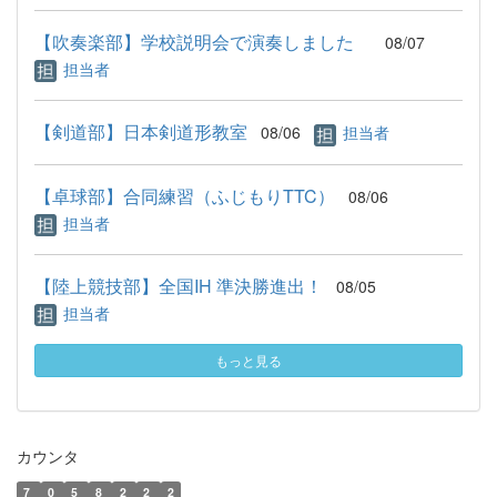
【吹奏楽部】学校説明会で演奏しました
08/07
担当者
【剣道部】日本剣道形教室
08/06
担当者
【卓球部】合同練習（ふじもりTTC）
08/06
担当者
【陸上競技部】全国IH 準決勝進出！
08/05
担当者
もっと見る
カウンタ
7
0
5
8
2
2
2