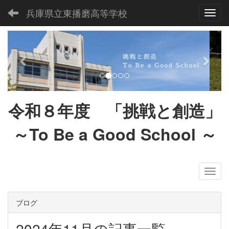
兵庫県立東播磨高等学校
Toggl
p
n
r
e
e
x
v
t
i
令和８
年度 「挑戦と創造」
o
u
～To Be a Good School
～
s
ブログ
2024年11月の記事一覧