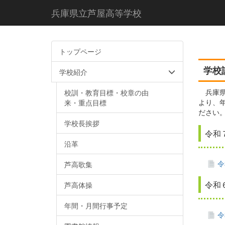
兵庫県立芦屋高等学校
トップページ
学校
学校紹介
兵庫県
校訓・教育目標・校章の由
より、
来・重点目標
ださい
学校長挨拶
令和
沿革
令
芦高歌集
令和
芦高体操
年間・月間行事予定
令