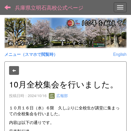
兵庫県立明石高校公式ページ
Toggl
メニュー（スマホで閲覧時）
English
10月全校集会を行いました。
投稿日時 : 2024/10/16
広報部
１０月１６日（水）６限 久しぶりに全校生が講堂に集まっ
ての全校集会を行いました。
内容は以下の通りです。