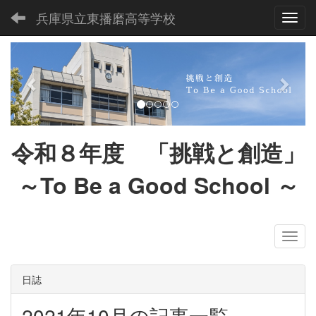
兵庫県立東播磨高等学校
Toggl
p
n
r
e
e
x
v
t
i
令和８
年度 「挑戦と創造」
o
u
～To Be a Good School
～
s
日誌
2021年10月の記事一覧