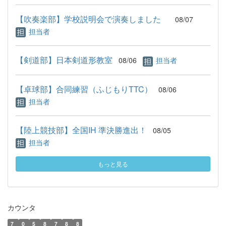
【吹奏楽部】学校説明会で演奏しました
08/07
担当者
【剣道部】日本剣道形教室
08/06
担当者
【卓球部】合同練習（ふじもりTTC）
08/06
担当者
【陸上競技部】全国IH 準決勝進出！
08/05
担当者
もっと見る
カウンタ
7
0
5
8
7
8
8