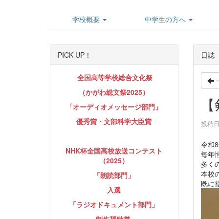
学校概要
中学生の方へ
PICK UP！
日誌
全国高等学校総合文化祭
（かがわ総文祭2025）
【
「オーディオメッセージ部門」
優秀賞・文部科学大臣賞
投稿日時
令和8
NHK杯全国高校放送コンテスト
毎年
（2025）
多く
本校
「朗読部門」
既に
入選
「ラジオドキュメント部門」