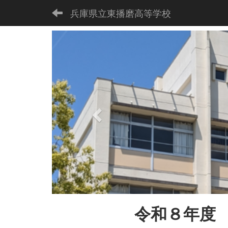
兵庫県立東播磨高等学校
p
r
e
v
i
o
u
s
令和８
年度 