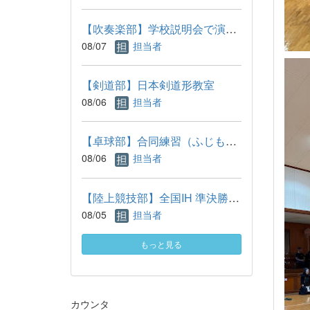
【吹奏楽部】学校説明会で演奏しました
08/07
担当者
【剣道部】日本剣道形教室
08/06
担当者
【卓球部】合同練習（ふじもりTTC）
08/06
担当者
【陸上競技部】全国IH 準決勝進出！
08/05
担当者
もっと見る
カウンタ