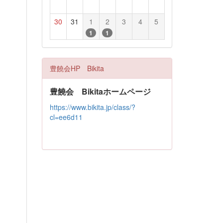
30
31
1
2
3
4
5
1
1
豊饒会HP Bikita
豊饒会 Bikitaホームページ
https://www.bikita.jp/class/?
cl=ee6d11