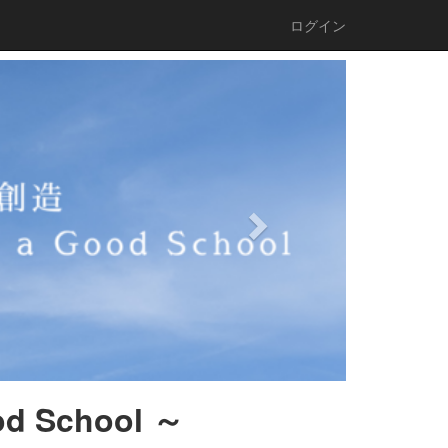
ログイン
n
e
x
t
 School
～