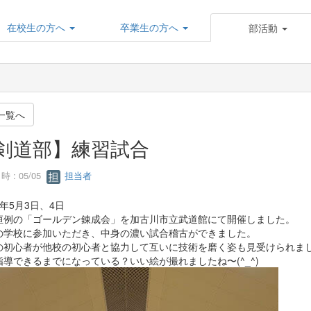
在校生の方へ
卒業生の方へ
部活動
一覧へ
剣道部】練習試合
 : 05/05
担当者
年5月3日、4日
恒例の「ゴールデン錬成会」を加古川市立武道館にて開催しました。
の学校に参加いただき、中身の濃い試合稽古ができました。
の初心者が他校の初心者と協力して互いに技術を磨く姿も見受けられま
指導できるまでになっている？いい絵が撮れましたね〜(^_^)