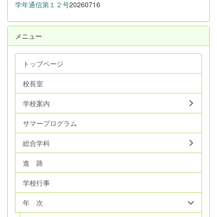
学年通信第１２号
20260716
メニュー
トップページ
校長室
学校案内
サマープログラム
総合学科
進 路
学校行事
年 次