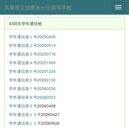
兵庫県立須磨友が丘高等学校
Toggl
43回生学年通信他
学年通信第１号20250408
学年通信第２号20250513
学年通信第３号20250718
学年通信第４号20251009
学年通信第５号20251224
学年通信第６
号20260130
学年通信第７号20260226
学年通信第８
号20260323
学年通信第９号
20260408
学年通信第１０号
20260427
学年通信第１１号
20260626