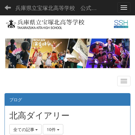
兵庫県立宝塚北高等学校 公式ホームページ
Toggl
p
n
r
e
e
x
v
t
i
o
u
s
ブログ
北高ダイアリー
全ての記事
10件