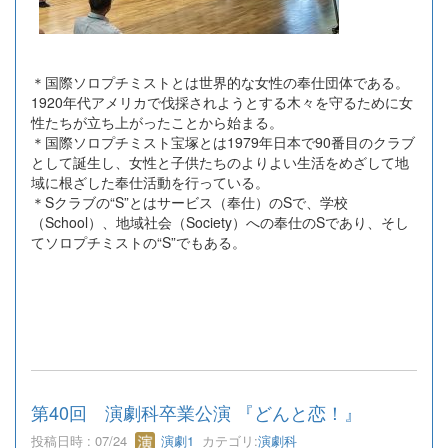
＊国際ソロプチミストとは世界的な女性の奉仕団体である。
1920年代アメリカで伐採されようとする木々を守るために女
性たちが立ち上がったことから始まる。
＊国際ソロプチミスト宝塚とは1979年日本で90番目のクラブ
として誕生し、女性と子供たちのよりよい生活をめざして地
域に根ざした奉仕活動を行っている。
＊Sクラブの“S”とはサービス（奉仕）のSで、学校
（School）、地域社会（Society）への奉仕のSであり、そし
てソロプチミストの“S”でもある。
第40回 演劇科卒業公演 『どんと恋！』
投稿日時 : 07/24
演劇1
カテゴリ:
演劇科