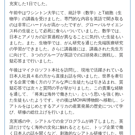
充実した1日でした。
午前中はワシントン大学にて、統計学（数学）とT細胞（生
物学）の講義を受けました。専門的な内容を英語で聞き取る
のは非常にハードルが高かったですが、グローバルサイエン
ス科の生徒として必死に食らいついていました。数学では、
日本とアメリカの計算過程が異なることに気付いた生徒もい
ました。また、生物学では、がん研究を通じた先端医療研究
の学習ができました。さらに講義後には、講義された先生方
に向けて、３つのグループが英語での口頭発表に挑戦し、質
疑応答まで行いました。
午後はマイクロソフト本社を訪問し、現地で活躍されている
日本人社員４名の方から直接お話を伺いました。世界を牽引
する企業で働く方のリアルな声に生徒たちは引き込まれ、質
疑応答では次々と質問の手が挙がりました。この貴重な経験
を通して、「将来は海外で働きたい」という思いを強く抱い
た生徒もいたようです。その後はMOHAI博物館へ移動し、シ
アトルをはじめとするアメリカの産業発展の歴史について学
び、研修の総仕上げを行いました。
充実感の中、シアトルでの全プログラムが終了しました。英
語だけでなく海外の文化に触れるとともに、トップ企業で働
く日本人の話を聞くなど、刺激的なシアトル研修でした。明