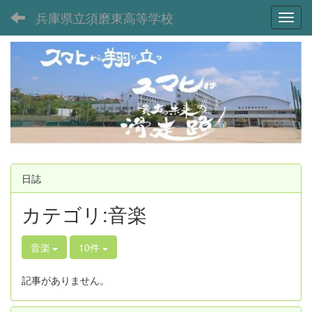
兵庫県立須磨東高等学校
Toggl
日誌
カテゴリ:音楽
音楽
10件
記事がありません。