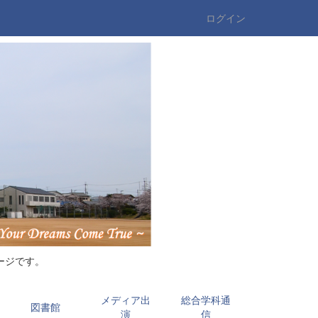
ログイン
ージです。
メディア出
総合学科通
図書館
演
信