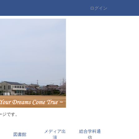
ログイン
ージです。
メディア出
総合学科通
図書館
演
信