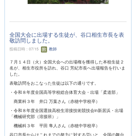
全国大会に出場する生徒が、谷口相生市長を表
敬訪問しました。
投稿日時 : 07/15
教師
７月１４日（火）全国大会への出場権を獲得した本校生徒２
名が、相生市役所を訪れ、谷口 芳紀市長へ出場報告を行いま
した。
表敬訪問をおこなった生徒は以下の通りです。
・令和８年度全国高等学校総合体育大会・出場「柔道部」
商業科３年 井口 万葉さん（赤穂中学校卒）
・令和８年度全国選抜高校生溶接技術競技会in新居浜・出場
「機械研究部（溶接班）」
機械科３年 平田 隼人さん（赤穂中学校卒）
谷口市長からはこれまでの努力に対する労いと、全国の舞台