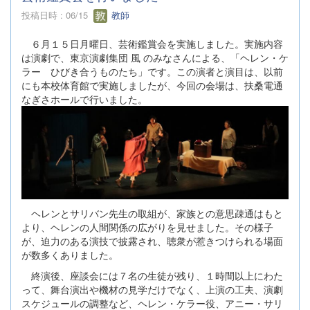
投稿日時 : 06/15
教師
６月１５日月曜日、芸術鑑賞会を実施しました。実施内容
は演劇で、東京演劇集団 風 のみなさんによる、「ヘレン・ケ
ラー ひびき合うものたち」です。この演者と演目は、以前
にも本校体育館で実施しましたが、今回の会場は、扶桑電通
なぎさホールで行いました。
ヘレンとサリバン先生の取組が、家族との意思疎通はもと
より、ヘレンの人間関係の広がりを見せました。その様子
が、迫力のある演技で披露され、聴衆が惹きつけられる場面
が数多くありました。
終演後、座談会には７名の生徒が残り、１時間以上にわた
って、舞台演出や機材の見学だけでなく、上演の工夫、演劇
スケジュールの調整など、ヘレン・ケラー役、アニー・サリ