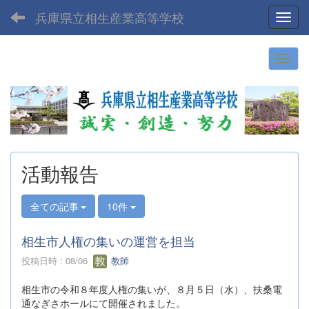
兵庫県立相生産業高等学校
Toggl
活動報告
全ての記事
10件
相生市人権の集いの運営を担当
投稿日時 : 08/06
教師
相生市の令和８年度人権の集いが、８月５日（水）、扶桑電
通なぎさホールにて開催されました。