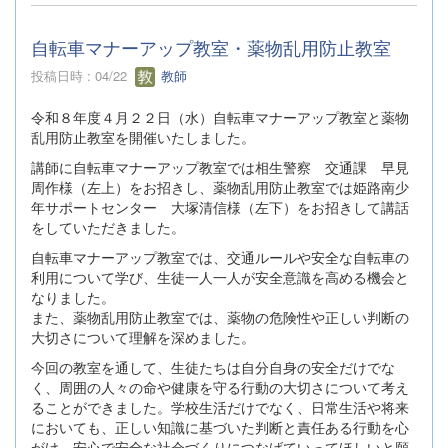
自転車マナーアップ教室・薬物乱用防止教室
投稿日時 : 04/22
教師
令和８年度４月２２日（水）自転車マナーアップ教室と薬物
乱用防止教室を開催いたしました。
講師に自転車マナーアップ教室では相生警察 交通課 早見
周作様（左上）をお招きし、薬物乱用防止教室では姫路南少
年サポートセンター 大塚清信様（左下）をお招きして講話
をしていただきました。
自転車マナーアップ教室では、交通ルールや安全な自転車の
利用について学び、生徒一人一人が安全意識を高める機会と
なりました。
また、薬物乱用防止教室では、薬物の危険性や正しい判断の
大切さについて理解を深めました。
今回の教室を通して、生徒たちは自分自身の安全だけでな
く、周囲の人々の命や健康を守る行動の大切さについて考え
ることができました。学校生活だけでなく、日常生活や将来
においても、正しい知識に基づいた判断と責任ある行動を心
がけ、安心で安全な社会づくりにつなげていってほしいと願