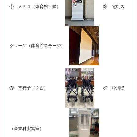
① ＡＥＤ（体育館１階）
② 電動ス
クリーン（体育館ステージ）
③ 車椅子（２台）
④ 冷風機
（商業科実習室）