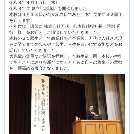
令和８年４月１５日（水）
令和８年度 創立記念講話 を開催しました。
本校は４月１８日が創立記念日であり、本年度創立８２周年
を迎えます。
今年度は、講師に 株式会社万代 代表取締役社長 阿部 秀
行 様 をお迎えしご講演していただきました。
本校の２１回生として商業科をご卒業後、万代に入社され現
在に至るまでの歩みやご苦労、人生を豊かにする術などをお
話ししていただきました。
大先輩の貴重なご講話を拝聴し、全校生徒一同、本校の生徒
であることに誇りを新たにするとともに自らの将来への意欲
を一層高める機会となりました。