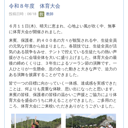
令和８年度 体育大会
投稿日時 : 06/18
教師
６月１１日(木)、晴天に恵まれ、心地よい風が吹く中、無事
に体育大会が開催されました。
来賓、保護者、約４００名の方々が観覧される中、生徒全員
の元気な行進から始まりました。各競技では、生徒全員が活
気のある競争をみせ、テントで控えている生徒たちの熱い声
援がさらに会場全体を大いに盛り上げました。体育大会の最
後の締めくくりは、３年生によるソーラン節の演舞です。一
人ひとりが一生懸命、息の合った動きと大きな声で、迫力の
ある演舞を披露することができました。
皆で一つの目標に向かっていく一体感、達成感を実感できた
ことは、何よりも貴重な体験、思い出になったと思います。
来賓の皆様、保護者の皆様の温かいご声援とご協力により体
育大会を盛会のうちに終えることができました。ご多用のと
ころ、体育大会にご来校いただきありがとうございました。