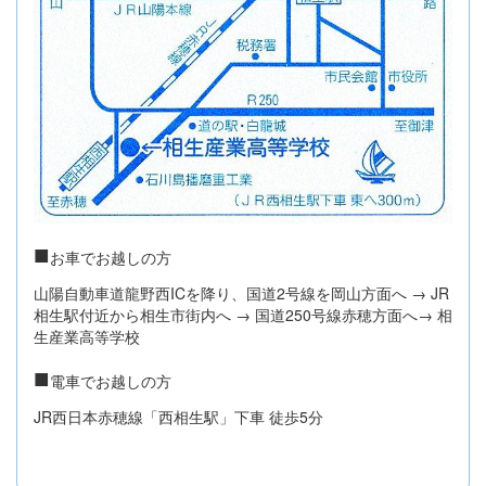
■
お車でお越しの方
山陽自動車道龍野西ICを降り、国道2号線を岡山方面へ → JR
相生駅付近から相生市街内へ → 国道250号線赤穂方面へ→ 相
生産業高等学校
■
電車でお越しの方
JR西日本赤穂線「西相生駅」下車 徒歩5分