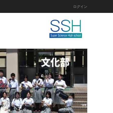
ログイン
n
e
x
t