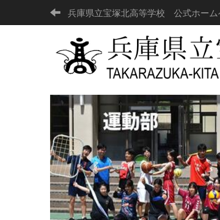
兵庫県立宝塚北高等学校 公式ホーム
p
r
e
v
i
o
u
s