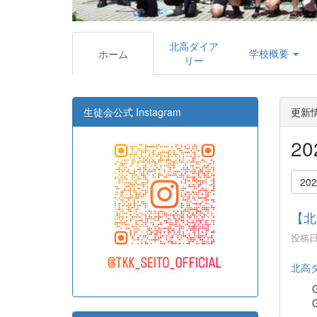
北高ダイア
学校概要
ホーム
リー
生徒会公式 Instagram
更新
2
20
【北
投稿日時
北高