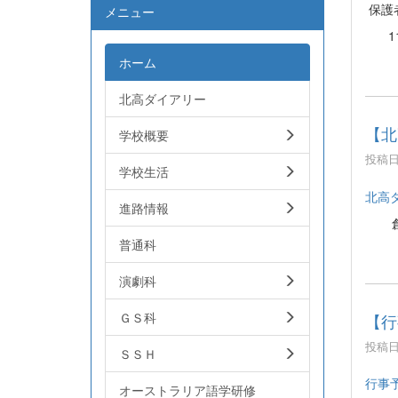
保護
メニュー
11
ホーム
北高ダイアリー
【北
学校概要
投稿日時
学校生活
北高
進路情報
普通科
演劇科
ＧＳ科
【行
投稿日時
ＳＳＨ
行事
オーストラリア語学研修