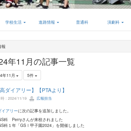
学校生活
進路情報
普通科
演劇科
情報
024年11月の記事一覧
24年11月
5件
高ダイアリー】【PTAより】
 : 2024/11/19
広報担当
ダイアリー
に次の記事を追加しました。
GS科 Perryさんが来校されました
GS科１年「GSⅠ甲子園2024」を開催しました