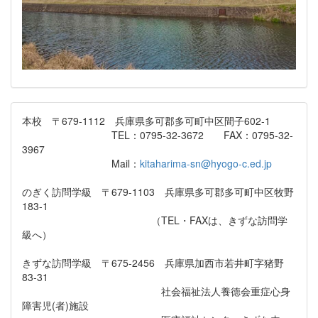
本校 〒679-1112 兵庫県多可郡多可町中区間子602-1
TEL：0795-32-3672 FAX：0795-32-
3967
Mail：
kitaharima-sn@hyogo-c.ed.jp
のぎく訪問学級 〒679-1103 兵庫県多可郡多可町中区牧野
183-1
（TEL・FAXは、きずな訪問学
級へ）
きずな訪問学級 〒675-2456 兵庫県加西市若井町字猪野
83-31
社会福祉法人養徳会重症心身
障害児(者)施設