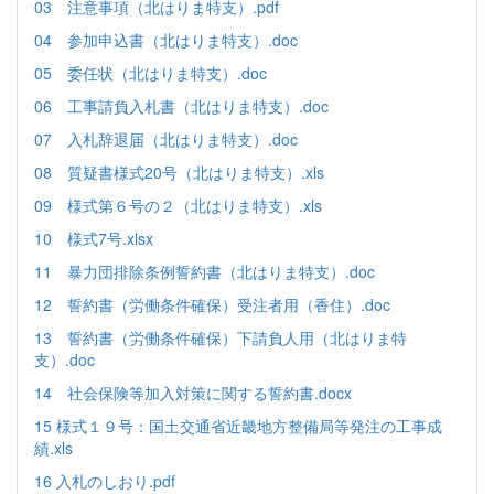
03 注意事項（北はりま特支）.pdf
04 参加申込書（北はりま特支）.doc
05 委任状（北はりま特支）.doc
06 工事請負入札書（北はりま特支）.doc
07 入札辞退届（北はりま特支）.doc
08 質疑書様式20号（北はりま特支）.xls
09 様式第６号の２（北はりま特支）.xls
10 様式7号.xlsx
11 暴力団排除条例誓約書（北はりま特支）.doc
12 誓約書（労働条件確保）受注者用（香住）.doc
13 誓約書（労働条件確保）下請負人用（北はりま特
支）.doc
14 社会保険等加入対策に関する誓約書.docx
15 様式１９号：国土交通省近畿地方整備局等発注の工事成
績.xls
16 入札のしおり.pdf