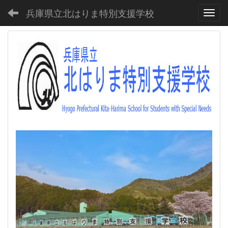
兵庫県立北はりま特別支援学校
Toggl