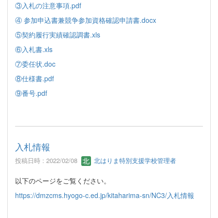
③入札の注意事項.pdf
④ 参加申込書兼競争参加資格確認申請書.docx
⑤契約履行実績確認調書.xls
⑥入札書.xls
⑦委任状.doc
⑧仕様書.pdf
⑨番号.pdf
入札情報
投稿日時 : 2022/02/08
北はりま特別支援学校管理者
以下のページをご覧ください。
https://dmzcms.hyogo-c.ed.jp/kitaharima-sn/NC3/入札情報