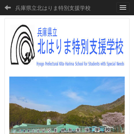
兵庫県立北はりま特別支援学校
Toggl