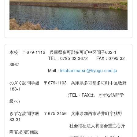
本校 〒679-1112 兵庫県多可郡多可町中区間子602-1
TEL：0795-32-3672 FAX：0795-32-
3967
Mail：
kitaharima-sn@hyogo-c.ed.jp
のぎく訪問学級 〒679-1103 兵庫県多可郡多可町中区牧野
183-1
（TEL・FAXは、きずな訪問学
級へ）
きずな訪問学級 〒675-2456 兵庫県加西市若井町字猪野
83-31
社会福祉法人養徳会重症心身
障害児(者)施設