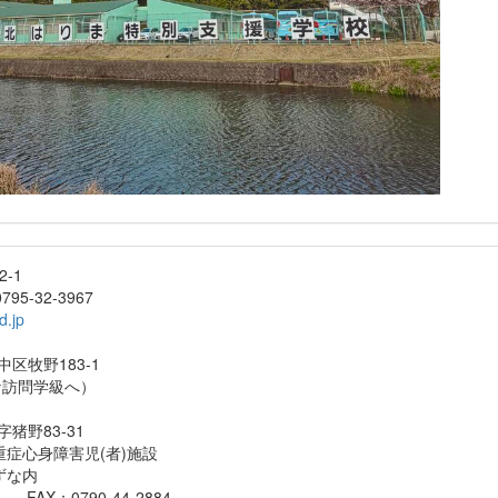
-1
32-3967
d.jp
区牧野183-1
学級へ）
猪野83-31
害児(者)施設
な内
790-44-2884