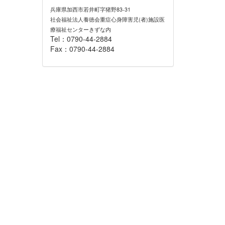
兵庫県加西市若井町字猪野83-31
社会福祉法人養徳会重症心身障害児(者)施設医
療福祉センターきずな内
Tel：0790-44-2884
Fax：0790-44-2884