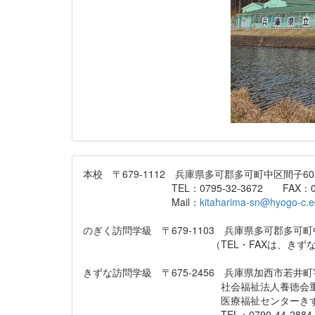
本校 〒679-1112 兵庫県多可郡多可町中区間子602
TEL：0795-32-3672 FAX：0795-
Mail：
kitaharima-sn@hyogo-c.e
のぎく訪問学級 〒679-1103 兵庫県多可郡多可町中
（TEL・FAXは、きずな訪問
きずな訪問学級 〒675-2456 兵庫県加西市若井町字
社会福祉法人養徳会重症心身障
医療福祉センターきず
TEL：0790-44-2884 FAX：0