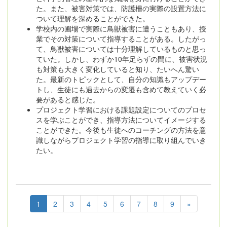
た。また、被害対策では、防護柵の実際の設置方法に
ついて理解を深めることができた。
学校内の圃場で実際に鳥獣被害に遭うこともあり、授
業でその対策について指導することがある。したがっ
て、鳥獣被害については十分理解しているものと思っ
ていた。しかし、わずか10年足らずの間に、被害状況
も対策も大きく変化していると知り、たいへん驚い
た。最新のトピックとして、自分の知識もアップデー
トし、生徒にも過去からの変遷も含めて教えていく必
要があると感じた。
プロジェクト学習における課題設定についてのプロセ
スを学ぶことができ、指導方法についてイメージする
ことができた。今後も生徒へのコーチングの方法を意
識しながらプロジェクト学習の指導に取り組んでいき
たい。
1
2
3
4
5
6
7
8
9
»