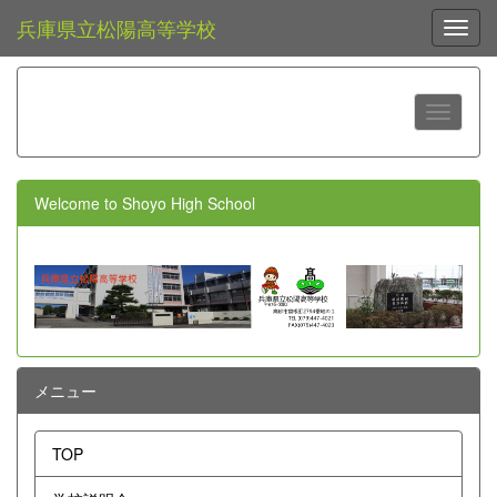
兵庫県立松陽高等学校
Toggl
Welcome to Shoyo High School
メニュー
TOP