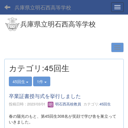
兵庫県立明石西高等学校
Toggl
兵庫県立明石西高等学校
カテゴリ:45回生
45回生
1件
卒業証書授与式を挙行しました
投稿日時 : 2023/03/01
明石西高校教員
カテゴリ:
45回生
春の陽光のもと、第45回生308名が笑顔で学び舎を巣立って
いきました。