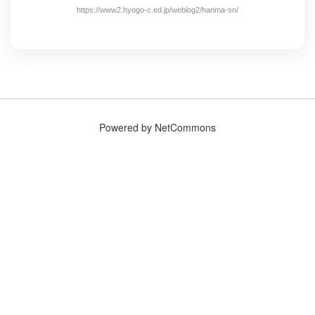
https://www2.hyogo-c.ed.jp/weblog2/harima-sn/
Powered by NetCommons