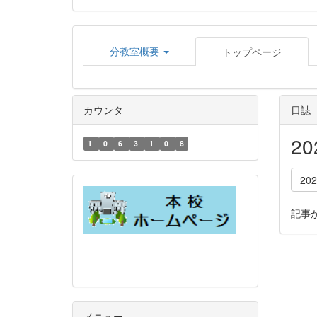
分教室概要
トップページ
カウンタ
日誌
2
1
0
6
3
1
0
8
20
記事
メニュー