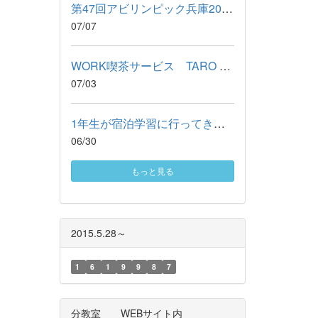
第47回アビリンピック兵庫2026 ビルクリーニング競技に出場しまし...
07/07
WORK喫茶サービス TARO COFFEE 1学期のお礼＆9月予定
07/03
1年生が宿泊学習に行ってきました
06/30
もっと見る
2015.5.28～
1
6
1
9
9
8
7
分教室 WEBサイト内