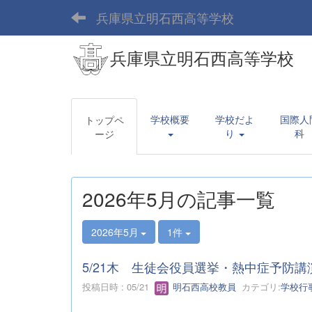
兵庫県立明石西高等学校
兵庫県立明石西高等学校
学校概要
学校だよ
国際人
トップペ
り
科
ージ
2026年5月の記事一覧
2026年5月
1件
5/21木 生徒会役員選挙・熱中症予防講
投稿日時 : 05/21
明石西高校教員
カテゴリ:
学校行