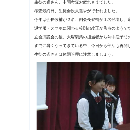
生徒の皆さん、中間考査お疲れさまでした。
考査最終日、生徒会役員選挙が行われました。
今年は会長候補が２名、副会長候補が１名登壇し、
通学服・スマホに関わる校則の改正が焦点のようで
立会演説会の後、大塚製薬の担当者から熱中症予防
すでに暑くなってきている中、今日から部活も再開
生徒の皆さんは体調管理に注意しましょう。