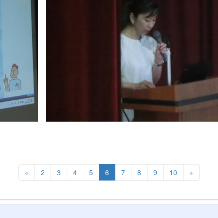
«
2
3
4
5
6
7
8
9
10
»