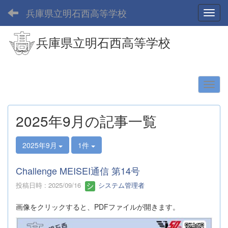
兵庫県立明石西高等学校
Toggl
兵庫県立明石西高等学校
2025年9月の記事一覧
2025年9月
1件
Challenge MEISEI通信 第14号
投稿日時 : 2025/09/16
システム管理者
画像をクリックすると、PDFファイルが開きます。