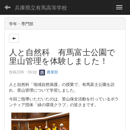
兵庫県立有馬高等学校
Toggl
学年・専門部
人と自然科 有馬富士公園で
里山管理を体験しました！
投稿日時 : 05/22
農業部
人と自然科「地域自然保護」の授業で、有馬富士公園を訪
れ、里山管理について学習しました。
今回ご指導いただいたのは、里山保全活動を行っているボラ
ンティア団体「緑の環境クラブ」の皆さまです。