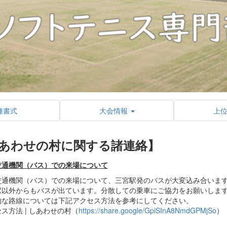
種書式
大会情報
上
あわせの村に関する諸連絡】
交通機関（バス）での来場について
通機関（バス）での来場について、三宮駅発のバスが大変込み合いま
以外からもバスが出ています。分散しての乗車にご協力をお願いしま
な路線については下記アクセス方法を参考にしてください。
方法 | しあわせの村（
https://share.google/GpiSInA8NmdGPMjSo
）