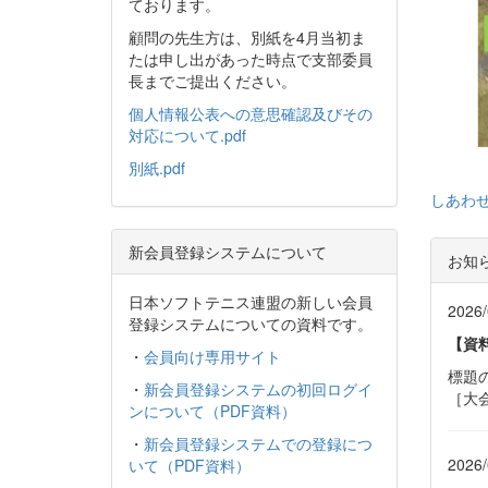
ております。
顧問の先生方は、別紙を4月当初ま
たは申し出があった時点で支部委員
長までご提出ください。
個人情報公表への意思確認及びその
対応について.pdf
別紙.pdf
しあわせ
新会員登録システムについて
お知
日本ソフトテニス連盟の新しい会員
2026/
登録システムについての資料です。
【資
・
会員向け専用サイト
標題
・
新会員登録システムの初回ログイ
［大
ンについて（PDF資料）
・
新会員登録システムでの登録につ
2026/
いて（PDF資料）