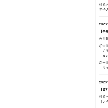
標題
男子
2026/
【事
吉川
①吉
近年
また
②吉
マイ
2026/
【資
標題
［大