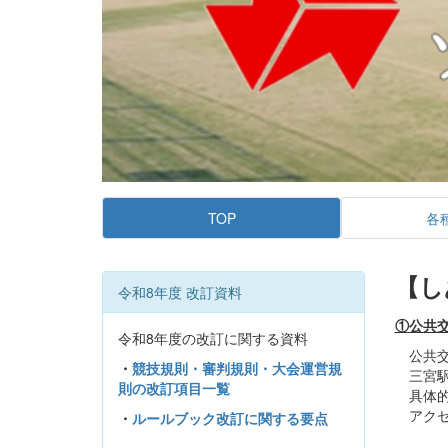
TOP
各
【し
令和8年度 改訂資料
①公共
令和8年度の改訂に関する資料
公共交
・
競技規則・審判規則・大会運営規
三宮駅
則の改訂項目一覧
具体的
アクセス
・
ルールブック改訂に関する要点