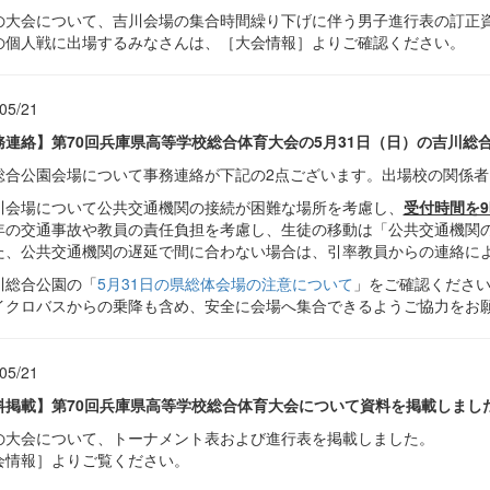
の大会について、吉川会場の集合時間繰り下げに伴う男子進行表の訂正
の個人戦に出場するみなさんは、［大会情報］よりご確認ください。
05/21
務連絡】第70回兵庫県高等学校総合体育大会の5月31日（日）の吉川総
総合公園会場について事務連絡が下記の2点ございます。出場校の関係者
川会場について公共交通機関の接続が困難な場所を考慮し、
受付時間を9
の交通事故や教員の責任負担を考慮し、生徒の移動は「公共交通機関
、公共交通機関の遅延で間に合わない場合は、引率教員からの連絡に
川総合公園の「
5月31日の県総体会場の注意について
」をご確認くださ
クロバスからの乗降も含め、安全に会場へ集合できるようご協力をお
05/21
料掲載】第70回兵庫県高等学校総合体育大会について資料を掲載しまし
の大会について、トーナメント表および進行表を掲載しました。
会情報］よりご覧ください。