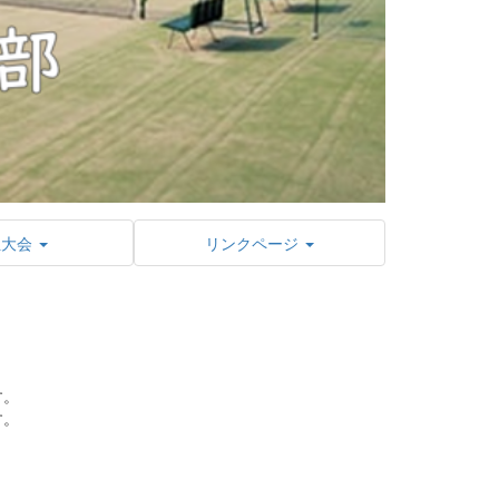
位大会
リンクページ
す。
す。