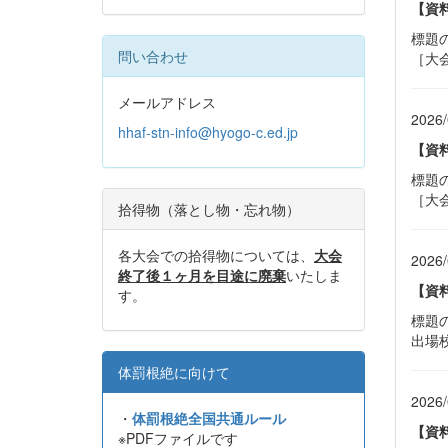
【資
標題
問い合わせ
［大
メールアドレス
2026/
hhaf-stn-info@hyogo-c.ed.jp
【資
標題
［大
拾得物（落とし物・忘れ物）
各大会での拾得物については、
大会
2026/
終了後１ヶ月を目途に廃棄
いたしま
【資
す。
標題
出場
体罰根絶に向けて
2026/
・
体罰根絶全国共通ルール
【資
※PDFファイルです