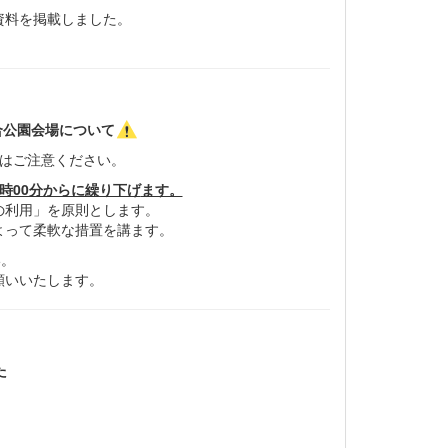
資料を掲載しました。
合公園会場について
はご注意ください。
時00分からに繰り下げ
ます。
の利用」を原則とします。
よって柔軟な措置を講ます。
い。
願いいたします。
た