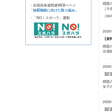
標題
・全国高体連関連WEBページ
［大
『
体罰根絶に向けた取り組み
』
［06
・「NO！スポハラ」運動
2026/
【資
標題
出場
2026/
【訂
標題
女子
2026/
【訂