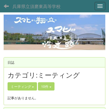
兵庫県立須磨東高等学校
Toggl
日誌
カテゴリ:ミーティング
ミーティング
10件
記事がありません。