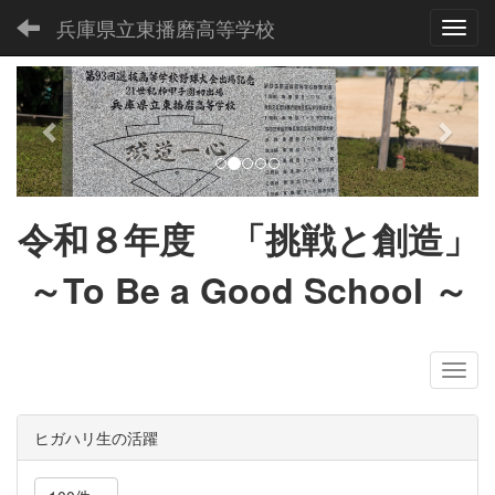
兵庫県立東播磨高等学校
Toggl
p
n
r
e
e
x
v
t
i
令和８
年度 「挑戦と創造」
o
u
～To Be a Good School
～
s
ヒガハリ生の活躍